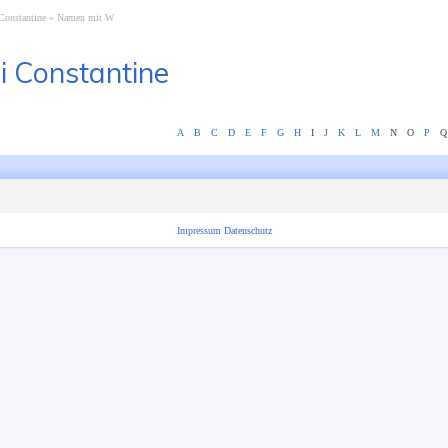
Constantine
Namen mit W
i Constantine
A
B
C
D
E
F
G
H
I
J
K
L
M
N
O
P
Q
Impressum
Datenschutz