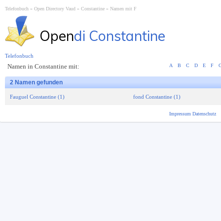
Telefonbuch
Open Directory Vaud
Constantine
Namen mit F
Open
di Constantine
Telefonbuch
Namen in Constantine mit:
A
B
C
D
E
F
2 Namen gefunden
Fauguel Constantine (1)
fond Constantine (1)
Impressum
Datenschutz